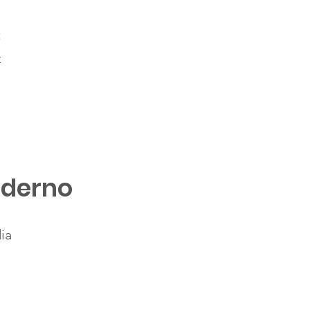
t
t
aderno
ia