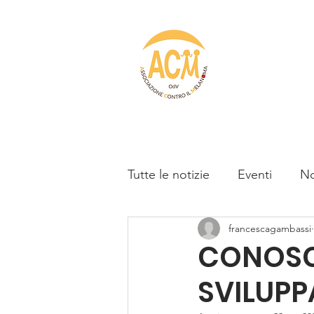
Home
C
Novità
Tutte le notizie
Eventi
No
francescagambassi
CONOSCI
SVILUP