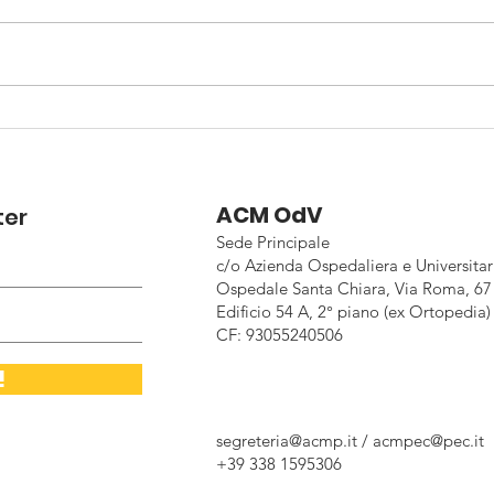
NOVI
MAGGIO, MESE DELLA
PREVENZIONE DEL
MELANOMA
ACM OdV
ter
Sede Principale
c/o Azienda Ospedaliera e Universitar
Ospedale Santa Chiara, Via Roma, 67 
Edificio 54 A, 2° piano (ex Ortopedia)
CF: 93055240506
!
segreteria@acmp.it
/
acmpec@pec.it
+39 338 1595306