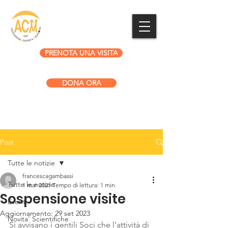
PRENOTA UNA VISITA
DONA ORA
Post
Tutte le notizie
francescagambassi
Tutte le notizie
1 mar 2021
Tempo di lettura: 1 min
Sospensione visite
Eventi
Aggiornamento:
29 set 2023
Novita' Scientifiche
Si avvisano i gentili Soci che l'attività di 