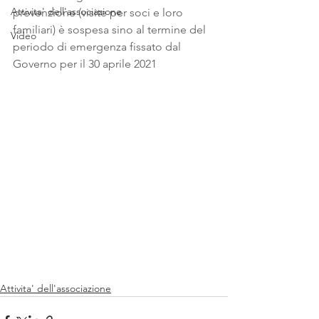
Attivita' dell'associazione
prevenzione (visite per soci e loro 
familiari) è sospesa sino al termine del 
Video
periodo di emergenza fissato dal 
Governo per il 30 aprile 2021 
Attivita' dell'associazione