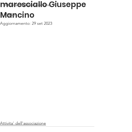
maresciallo Giuseppe
Attivita' dell'associazione
Mancino
Video
Aggiornamento:
29 set 2023
Attivita' dell'associazione