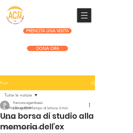
PRENOTA UNA VISITA
DONA ORA
Post
Tutte le notizie
francescagambassi
Tutte le notizie
26 lug 2019
Tempo di lettura: 0 min
Una borsa di studio alla
Eventi
memoria dell'ex
Novita' Scientifiche