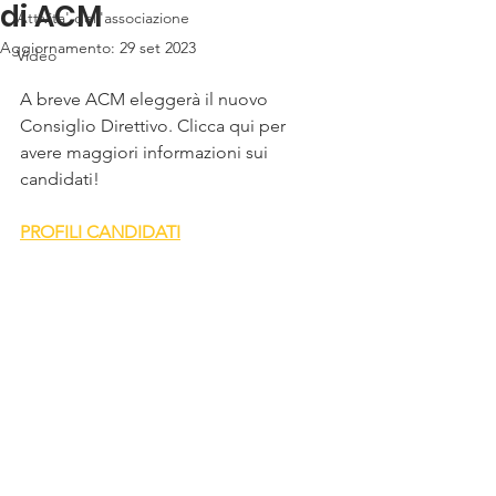
di ACM
Attivita' dell'associazione
Aggiornamento:
29 set 2023
Video
A breve ACM eleggerà il nuovo 
Consiglio Direttivo. Clicca qui per 
avere maggiori informazioni sui 
candidati! 
PROFILI CANDIDATI