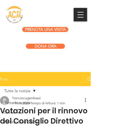
PRENOTA UNA VISITA
DONA ORA
Post
Tutte le notizie
francescagambassi
Tutte le notizie
19 feb 2020
Tempo di lettura: 1 min
Votazioni per il rinnovo
Eventi
del Consiglio Direttivo
Novita' Scientifiche